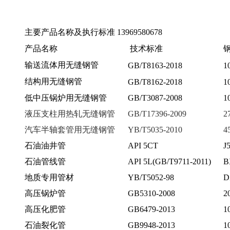
主要产品名称及执行标准 13969580678
产品名称
技术标准
输送流体用无缝钢管
GB/T8163-2018
1
结构用无缝钢管
GB/T8162-2018
1
低中压锅炉用无缝钢管
GB/T3087-2008
1
液压支柱用热轧无缝钢管
GB/T17396-2009
2
汽车半轴套管用无缝钢管
YB/T5035-2010
4
石油油井管
API 5CT
J
石油管线管
API 5L(GB/T9711-2011)
B
地质专用管材
YB/T5052-98
D
高压锅炉管
GB5310-2008
2
高压化肥管
GB6479-2013
1
石油裂化管
GB9948-2013
1