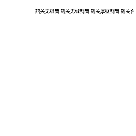
韶关无缝管|韶关无缝钢管|韶关厚壁钢管|韶关合金管|韶