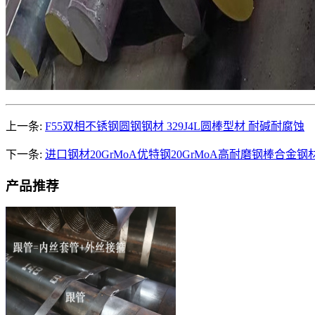
上一条:
F55双相不锈钢圆钢钢材 329J4L圆棒型材 耐碱耐腐蚀
下一条:
进口钢材20GrMoA优特钢20GrMoA高耐磨钢棒合金钢
产品推荐