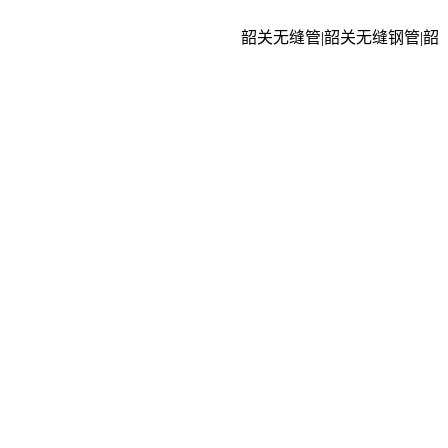
韶关无缝管|韶关无缝钢管|韶关厚壁钢