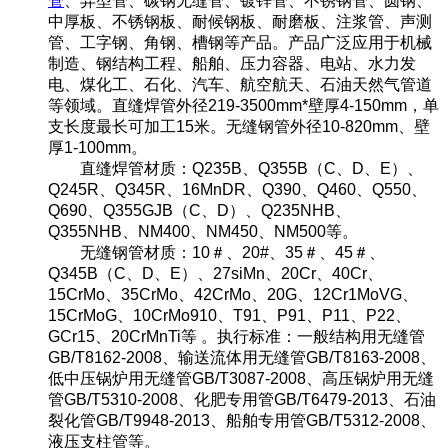
管
、异型管、碳钢无缝管、镀锌管、不锈钢管、圆钢、
中厚板、不锈钢板、耐候钢板、耐磨板、注浆管、声测
管、工字钢、角钢、槽钢等产品。产品广泛应用于机械
制造、钢结构工程、船舶、压力容器、电站、水力发
电、煤化工、石化、汽车、航空航天、石油天然气管道
等领域。直缝焊管外径219-3500mm*壁厚4-150mm，单
支长度最长可加工15米。无缝钢管外径10-820mm、壁
厚1-100mm。
直缝焊管材质：Q235B、Q355B（C、D、E）、
Q245R、Q345R、16MnDR、Q390、Q460、Q550、
Q690、Q355GJB（C、D）、Q235NHB、
Q355NHB、NM400、NM450、NM500等。
无缝钢管材质：10＃、20#、35＃、45＃、
Q345B（C、D、E）、27siMn、20Cr、40Cr、
15CrMo、35CrMo、42CrMo、20G、12Cr1MoVG、
15CrMoG、10CrMo910、T91、P91、P11、P22、
GCr15、20CrMnTi等 。执行标准：一般结构用无缝管
GB/T8162-2008、输送流体用无缝管GB/T8163-2008、
低中压锅炉用无缝管GB/T3087-2008、高压锅炉用无缝
管GB/T5310-2008、化肥专用管GB/T6479-2013、石油
裂化管GB/T9948-2013、船舶专用管GB/T5312-2008、
液压支柱管等。