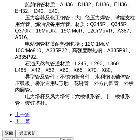
船舶钢管材质：AH36、DH32、DH36、EH36、
EH32、 D40、E40。
压力容器及化工钢管：大口径压力焊管、球罐支柱
用焊管、炼油设备用焊管。材质：Q245R、Q345R、
Q370R、16MnDR、15CrMoR、12CrMoVR、A387、
A516。
电站钢管材质耐热钢包括：12Cr1MoV、
10CrMo910、A335P22；高强度耐热钢：A335P91、
A335P92。
石油天然气管道材质：L245、L290、L360、
L485、X42、X52、X60、X65、X70、X80。
异型管及管件：不锈钢折弯件、水利钢坝轴体管、
压弧板、桥梁专用U形肋、花键管、外方内圆管、外棱
内圆管。
电力塔杆及风力塔筒：六棱锥形管、十二棱锥形
管、镀锌塔杆。
上一篇
下一篇
返回
返回顶部