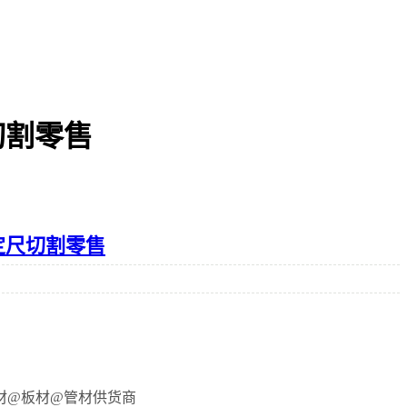
切割零售
定尺切割零售
材@板材@管材供货商