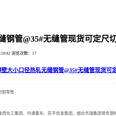
缝钢管@35#无缝管现货可定尺
10:42
浏览次数：
17
厚薄壁大小口径热轧无缝钢管@35#无缝管现货可
切割零售
鲁西化工集团、中通客车、茌平信发集团、烟台杰瑞集团常年钢