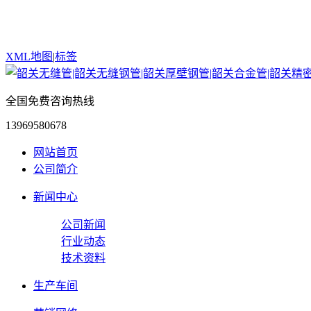
XML地图
|
标签
全国免费咨询热线
13969580678
网站首页
公司简介
新闻中心
公司新闻
行业动态
技术资料
生产车间