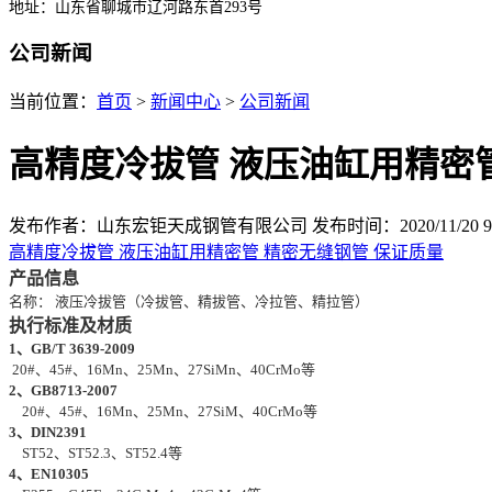
地址：山东省聊城市辽河路东首293号
公司新闻
当前位置：
首页
>
新闻中心
>
公司新闻
高精度冷拔管 液压油缸用精密管
发布作者：山东宏钜天成钢管有限公司
发布时间：2020/11/20 9:
高精度冷拔管 液压油缸用精密管 精密无缝钢管 保证质量
产品信息
名称： 液压冷拔管（冷拔管、精拔管、冷拉管、精拉管）
执行标准及材质
1、GB/T 3639-2009
20#、45#、16Mn、25Mn、27SiMn、40CrMo等
2、GB8713-2007
20#、45#、16Mn、25Mn、27SiM、40CrMo等
3、DIN2391
ST52、ST52.3、ST52.4等
4、EN10305