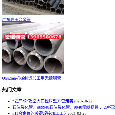
广东高压合金管
60si2mn机械制造加工用无缝钢管
热门文章
“去产能”攻坚大口径厚壁方管​走势
2020-10-22
石油裂化管、gb9948石油裂化管、9948无缝钢管 、20#
p11合金管的关键焊接加工工艺
2021-03-25