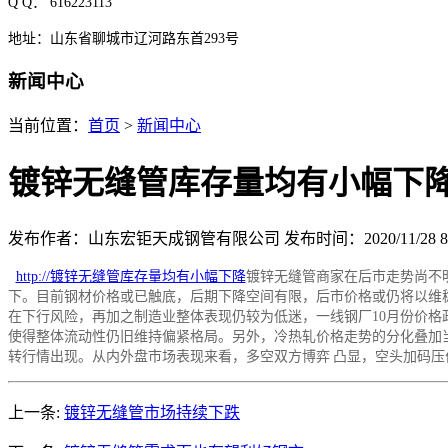
Q Q
： 616223113
地址：山东省聊城市辽河路东首293号
新闻中心
当前位置：
首页
>
新闻中心
镀锌无缝管库存量均有小幅下
发布作者：山东宏钜天成钢管有限公司
发布时间：2020/11/28 8:
http://镀锌无缝管库存量均有小幅下降
镀锌无缝管商家在后市走势尚不明
下。目前钢材价格或已触底，后期下降空间有限，后市价格或仍将以维
在下行风险，再加之制造业整体表现仍较为低迷，一线钢厂10月份价格
使得整体流动性仍旧维持偏紧格局。另外，冷热轧价格走势的分化叠加
转行情出现。从内外盘市场表现来看，多空双方博弈 凸显，空头加码
上一条:
镀锌无缝管市场持续下跌