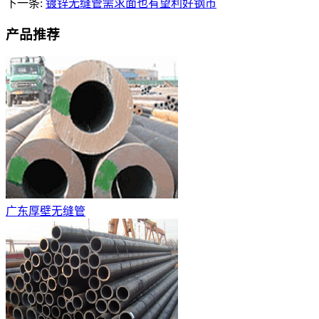
下一条:
镀锌无缝管需求面也有望利好钢市
产品推荐
广东厚壁无缝管