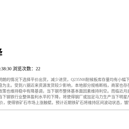
降
38:30
浏览次数：
22
朗的情况下选择平价出货，减少进货，Q235NH耐候板库存量均有小幅
稳为主。受到八钢近来资源发货较少影响，本地部分规格断档，商家也存
政策也维持稳中有降基调，当下钢市整体基本面因素维持利空。而临近月底
当下钢铁行业整体盈利水平的下降，将使得钢厂或加足马力生产当下明星
压价，使得铁矿石市场上涨触壁。预计近期铁矿石将维持区间波动状态，镀