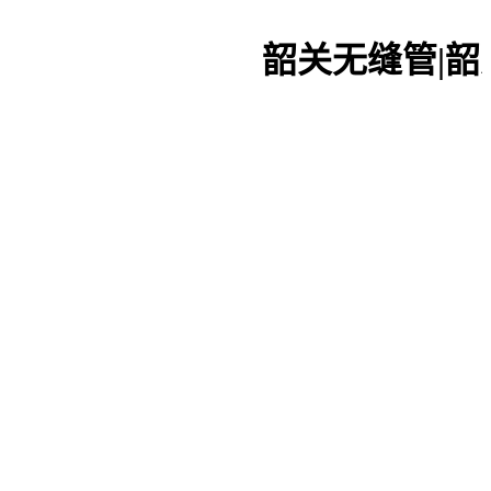
韶关无缝管|韶关