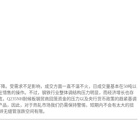
下降。受需求不足影响，成交方面一直不温不火，日成交量基本在50吨以
在惜售的操作。不过，钢铁行业整体调结构压力明显，而经济增长也存
，Q235NH耐候板钢贸商回笼资金的压力以及央行货币政策的趋紧基调
产品，因此，对于热轧市场我们仍需保持警惕，短期内不会有太大的扭
锌无缝管涨跌空间有限。