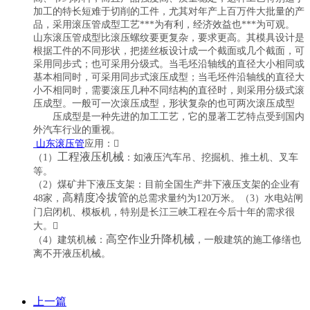
加工的特长短难于切削的工件，尤其对年产上百万件大批量的产
品，采用滚压管成型工艺***为有利，经济效益也***为可观。
山东滚压管成型比滚压螺纹要更复杂，要求更高。其模具设计是
根据工件的不同形状，把搓丝板设计成一个截面或几个截面，可
采用同步式；也可采用分级式。当毛坯沿轴线的直径大小相同或
基本相同时，可采用同步式滚压成型；当毛坯件沿轴线的直径大
小不相同时，需要滚压几种不同结构的直径时，则采用分级式滚
压成型。一般可一次滚压成型，形状复杂的也可两次滚压成型
压成型是一种先进的加工工艺，它的显著工艺特点受到国内
外汽车行业的重视。
山东滚压管
应用：
工程液压机械
（1）
：如液压汽车吊、挖掘机、推土机、叉车
等。
（2）煤矿井下液压支架：目前全国生产井下液压支架的企业有
高精度冷拔管
48家，
的总需求量约为120万米。（3）水电站闸
门启闭机、模板机，特别是长江三峡工程在今后十年的需求很
大。
高空作业升降机械
（4）建筑机械：
，一般建筑的施工修缮也
离不开液压机械。
上一篇