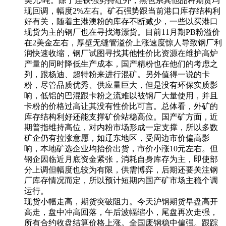
美元/吨。除了连铁强势持红外，黑色系其他品种期货均
现回调，幅度2%左右。矿石强势跟当前港口库存结构利
好有关，随着主港澳粉的库存不断减少，一些以买港口
现货为主的钢厂也在寻找海漂货。目前11月期PB粉溢价
在2美金左右，厚壁无缝管溢价上涨速度惊人导致钢厂利
润快速收缩，钢厂试图寻找其他性价比资源在维护高炉
产量的同时降低生产成本，国产精粉也在他们的考虑之
列，跟杨迪、超特粉来进行混矿。另外值得一说的卡
粉，尽管品质优秀、供应量巨大，但是没有环保实质影
响，低铝的巴混跟卡粉之流难以被钢厂大量使用，并且
卡粉的价格过高让其没有性价比可言。总体看，外矿的
库存结构利好还能支撑矿价站稳高位。国产矿方面，近
期普指维持高位，对内粉市场形成一定支撑，所以多数
矿企仍有拉涨意愿，如辽东地区，受周边市价偏高影
响，本地矿选企业均抬价出货，市价小涨10元左右。但
钢企因临近月底资金紧张，消耗自身库存为主，即使部
分上调但幅度也较为有限，供需博弈，后期还要关注钢
厂库存情况而定，所以预计短期内国产矿市场主稳个调
运行。
现货小幅走高，期货突破阻力。今天沪钢期货早盘高开
高走，盘中冲高回落，午后波幅缩小，尾盘再次走强，
所有合约收盘结算价格上涨。全国废钢稳中偏强。跟踪