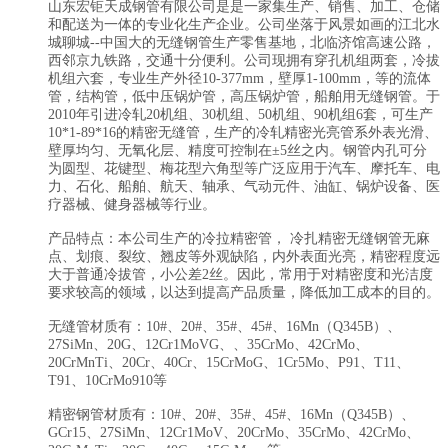
山东宏钜天成钢管有限公司是是一家集生产、销售、加工、仓储
和配送为一体的专业化生产企业。公司坐落于风景如画的江北水
城聊城--中国大的无缝钢管生产零售基地，北临济馆高速公路，
西邻京九铁路，交通十分便利。公司现拥有穿孔机组两套，冷拔
机组六套，专业生产外径10-377mm，壁厚1-100mm，等的流体
管，结构管，低中压锅炉管，高压锅炉管，船舶用无缝钢管。于
2010年引进冷轧20机组、30机组、50机组、90机组6套，可生产
10*1-89*16的精密无缝管，生产的冷轧精密光亮管系外表光滑、
壁厚均匀、无氧化层、精度可控制在±5丝之内。钢管内孔可分
为圆型、花键型、梅花型六角型等广泛应用于汽车、摩托车、电
力、石化、船舶、航天、轴承、气动元件、油缸、锅炉设备、医
疗器械、健身器械等行业。
产品特点：本公司生产的冷拉精密管， 冷扎精密无缝钢管无麻
点、划痕、裂纹、翘皮等外观缺陷，内外表面光亮，精密程度远
大于普通冷拔管，小公差2丝。因此，常用于对精密度和光洁度
要求较高的领域，以达到提高产品质量，降低加工成本的目的。
无缝管材质有：10#、20#、35#、45#、16Mn（Q345B）、
27SiMn、20G、12Cr1MoVG、、35CrMo、42CrMo、
20CrMnTi、20Cr、40Cr、15CrMoG、1Cr5Mo、P91、T11、
T91、10CrMo910等
精密钢管材质有：10#、20#、35#、45#、16Mn（Q345B）、
GCr15、27SiMn、12Cr1MoV、20CrMo、35CrMo、42CrMo、