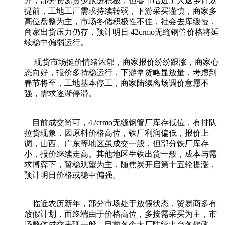
升，部分资源货少跟进积极，但春节临近工人返乡计划
提前，工地工厂需求持续转弱，下游采买谨慎，商家多
高位盘整为主，市场冬储积极性不佳，社会去库缓慢，
商家出货压力仍存，预计明日 42crmo无缝钢管价格将延
续稳中偏弱运行。
现货市场挺价情绪浓郁，商家报价纷纷跟涨，商家心
态向好，报价多持稳运行，下游拿货略显放量，考虑到
春节将至，工地基本停工，商家陆续离场调价意愿不
强，需求逐渐停滞。
目前成交尚可，42crmo无缝钢管厂库存低位，有排队
拉货现象，因原料价格高位，铁厂利润偏低，报价上
调，山西、广东等地区虽成交一般，但部分铁厂库存
小，报价继续走高。其他地区生铁出货一般，成本与需
求博弈下，暂稳观望为主，随焦炭开启第十五轮提涨，
预计明日价格或稳中偏强。
临近农历新年，部分市场处于放假状态，贸易商多有
放假计划，而终端由于价格高位，多按需采买为主，市
场整体成交表现一般，目前各个大厂陆续出台冬储政