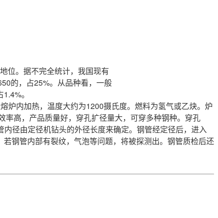
地位。据不完全统计，我国现有
650的，占25%。从品种看，一般
1.4%。
熔炉内加热，温度大约为1200摄氏度。燃料为氢气或乙炔。炉
效率高，产品质量好，穿孔扩径量大，可穿多种钢种。穿孔
管内径由定径机钻头的外径长度来确定。钢管经定径后，进入
。若钢管内部有裂纹，气泡等问题，将被探测出。钢管质检后还