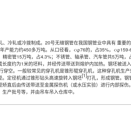
轧、冷轧或冷拨制成。20号无缝钢管在我国钢管业中具有
重要的
产能力约450多万吨。从口径看，<φ76的，占35%，<φ159-
、精密管15万吨，占4.3%；不锈管、轴承管、汽车管共5万吨，占
长度约为1米的坯料，并经传送带送到熔炉内加热。钢坯被送入
进行穿空。一般较常见的穿孔机是锥形辊穿孔机，这种穿孔机生产
[1]
径。定径机通过锥形钻头高速旋转入钢坯
打孔，形成钢管。钢
经矫直后由传送带送至金属探伤机（或水压实验）进行内部探伤
、生产批号等，并由吊车吊入仓库中。