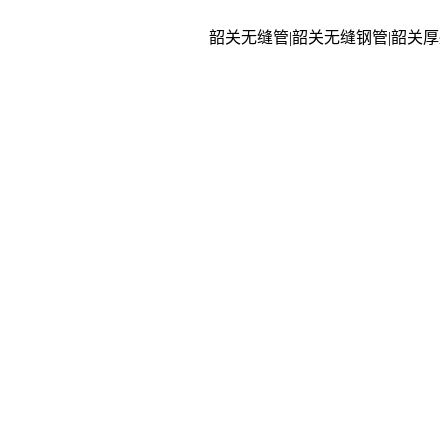
韶关无缝管|韶关无缝钢管|韶关厚壁钢管|