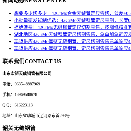
新闻动态
NEWS CENTER
想要多少切多少！42CrMo合金无缝管定尺零切，公差±0.
小批量研发试制优选：42CrMo无缝钢管定尺零割，长度0.1
拒绝浪费！42CrMo无缝钢管定尺切割零售，按图纸精准
湖北地区42CrMo无缝钢管定尺切割零售，急单加急武汉
现货供应42CrMo厚壁无缝钢管，定尺切割零售急单响应
现货供应42CrMo厚壁无缝钢管，定尺切割零售急单响应
联系我们
CONTACT US
山东宏钜天成钢管有限公司
电话：0635--8887969
手机：13969580678
Q Q
： 616223113
地址：山东省聊城市辽河路东首293号
韶关无缝钢管