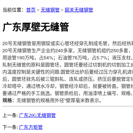
当前位置：
首页
>
无缝钢管
>
韶关无缝钢管
广东厚壁无缝管
20号无缝钢管是用钢锭或实心管坯经穿孔制成毛管，然后经热
20号无缝钢管生产企业约240多家，无缝钢管机组约250多套，年
用途管190万吨，占54%；石油管76万吨，占5.7%；液压支柱
轧制无缝管的原料是圆管坯，圆管坯要经过切割机的切割加工成
内温度控制是关键性的问题.圆管坯出炉后要经过压力穿孔机
后，圆管坯就先后被三辊斜轧、连轧或挤压。挤压后要脱管定
冷却塔中，通过喷水冷却，钢管经冷却后，就要被矫直。钢管
要通过严格的手工挑选。钢管质检后，用油漆喷上编号、规格
规格：
无缝钢管的规格用外径*壁厚毫米数表示。
上一条:
广东20G无缝钢管
下一条:
广东方矩管