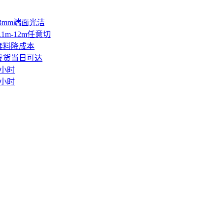
3mm端面光洁
m-12m任意切
套料降成本
发货当日可达
4小时
4小时