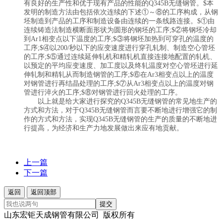
有良好的生产性和优于现有产品的性能的Q345B无缝钢管。$本
发明的制造方法由包括依次连续的下述①～⑧的工序构成，从钢
坯制造到产品的工序和制造设备由连续的一条线路连接。$①由
连续铸造法制造横断面形状为圆形的钢坯的工序;$②将钢坯冷却
到Ar1相变点以下温度的工序;$③将钢坯加热到可穿孔的温度的
工序;$④以200/秒以下的应变速度进行穿孔轧制、制造空心管坯
的工序;$⑤通过连续延伸轧机和精轧机直接连接地配置的轧机、
以预定的平均应变速度、加工度以及终轧温度对空心管坯进行延
伸轧制和精轧从而制造钢管的工序;$⑥在Ar3相变点以上的温度
对钢管进行再结晶处理的工序;$⑦从Ar3相变点以上的温度对钢
管进行淬火的工序;$⑧对钢管进行回火处理的工序。
以上就是给大家进行探究的Q345B无缝钢管的常见地生产的
方式和方法，对于Q345B无缝钢管而言要不断地进行增强它的制
作的方式和方法，实现Q345B无缝钢管的生产的质量的不断地进
行提高，为经济和生产力地发展做出来应有地贡献。
上一篇
下一篇
返回
返回顶部
提交
山东宏钜天成钢管有限公司 版权所有