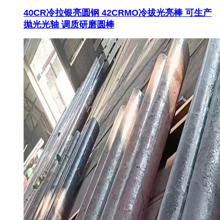
40CR冷拉银亮圆钢 42CRMO冷拔光亮棒 可生产
抛光光轴 调质研磨圆棒