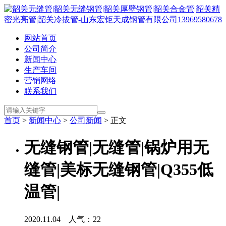
网站首页
公司简介
新闻中心
生产车间
营销网络
联系我们
首页
>
新闻中心
>
公司新闻
> 正文
无缝钢管|无缝管|锅炉用无
缝管|美标无缝钢管|Q355低
温管|
2020.11.04 人气：
22