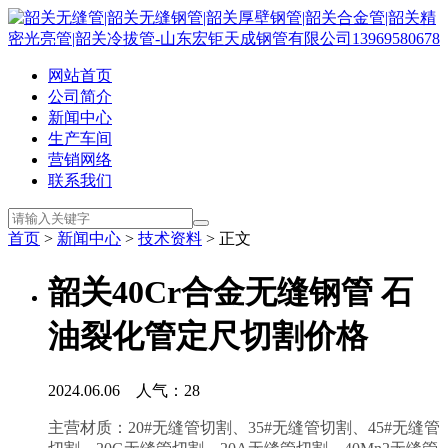
网站首页
公司简介
新闻中心
生产车间
营销网络
联系我们
首页
>
新闻中心
>
技术资料
> 正文
韶关40Cr合金无缝钢管 石
油裂化管定尺切割价格
2024.06.06 人气：
28
主营材质：20#无缝管切割、35#
无缝管切割
、45#
无缝管